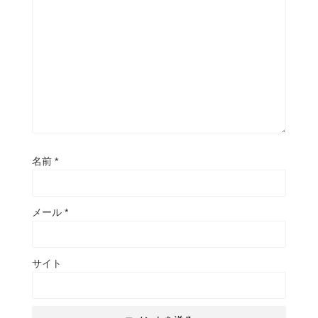
き
し
き
ま
い
ま
す
ウ
す
)
ィ
)
ン
ド
ウ
で
開
き
ま
す
)
名前
*
メール
*
サイト