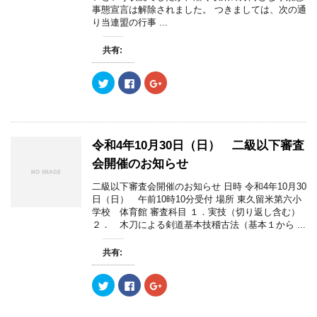
(
リ
(
)
事態宣言は解除されました。 つきましては、次の通
新
ッ
新
し
ク
し
り当連盟の行事 ...
い
し
い
ウ
て
ウ
ィ
く
ィ
共有:
ン
だ
ン
ド
さ
ド
ウ
い
ウ
で
(
で
ク
F
ク
開
新
開
リ
a
リ
き
し
き
ッ
c
ッ
ま
い
ま
ク
e
ク
す
ウ
す
し
b
し
)
ィ
)
て
o
て
ン
T
o
G
ド
w
k
o
令和4年10月30日（日） 二級以下審査
ウ
i
で
o
で
t
共
g
会開催のお知らせ
開
t
有
l
き
e
す
e
ま
r
る
+
二級以下審査会開催のお知らせ 日時 令和4年10月30
す
で
に
で
)
日（日） 午前10時10分受付 場所 東久留米第六小
共
は
共
有
ク
有
学校 体育館 審査科目 １．実技（切り返し含む）
(
リ
(
２． 木刀による剣道基本技稽古法（基本１から ...
新
ッ
新
し
ク
し
い
し
い
ウ
て
ウ
共有:
ィ
く
ィ
ン
だ
ン
ド
さ
ド
ク
F
ク
ウ
い
ウ
リ
a
リ
で
(
で
ッ
c
ッ
開
新
開
ク
e
ク
き
し
き
し
b
し