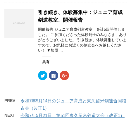
ま
い
ま
て
o
て
す
ウ
す
T
o
G
)
ィ
)
w
k
o
ン
引き続き、体験募集中：ジュニア育成
i
で
o
ド
t
共
g
ウ
剣道教室、開催報告
t
有
l
で
e
す
e
開
r
る
+
き
開催報告 ジュニア育成剣道教室 を計5回開催しま
で
に
で
ま
した。 ご参加くださった体験剣士のみなさま、あり
共
は
共
す
有
ク
有
)
がとうございました。 引き続き、体験募集していま
(
リ
(
すので、お気軽にお近くの剣友会へお越しくださ
新
ッ
新
し
ク
し
い！ ▼加盟 ...
い
し
い
ウ
て
ウ
ィ
く
ィ
共有:
ン
だ
ン
ド
さ
ド
ウ
い
ウ
で
(
で
ク
F
ク
開
新
開
リ
a
リ
き
し
き
ッ
c
ッ
ま
い
ま
ク
e
ク
す
ウ
す
し
b
し
)
ィ
)
て
o
て
ン
T
o
G
ド
w
k
o
PREV
令和7年9月14日のジュニア育成と東久留米剣連合同稽
ウ
i
で
o
で
t
共
g
古会（改正1）
開
t
有
l
き
e
す
e
NEXT
令和7年9月21日 第51回東久留米剣道大会（改正1）
ま
r
る
+
す
で
に
で
)
共
は
共
有
ク
有
(
リ
(