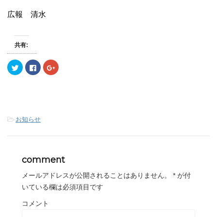
広報 清水
共有:
ク
F
ク
リ
a
リ
ッ
c
ッ
ク
e
ク
し
b
し
て
o
て
T
o
G
w
k
o
i
で
o
t
共
g
-
お知らせ
t
有
l
e
す
e
r
る
+
で
に
で
共
は
共
有
ク
有
comment
(
リ
(
新
ッ
新
し
ク
し
メールアドレスが公開されることはありません。
*
が付
い
し
い
ウ
て
ウ
いている欄は必須項目です
ィ
く
ィ
ン
だ
ン
ド
さ
ド
コメント
ウ
い
ウ
で
(
で
開
新
開