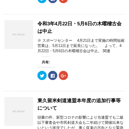
リ
a
リ
ッ
c
ッ
ク
e
ク
し
b
し
て
o
て
T
o
G
w
k
o
令和3年4月22日・5月6日の木曜稽古会
i
で
o
t
共
g
は中止
t
有
l
e
す
e
r
る
+
※ スポーツセンター 4月21日まで実施の時間短縮
で
に
で
営業は、5月11日まで延長になった。 よって、4
共
は
共
有
ク
有
月22日・5月6日の木曜稽古会は中止。 関連
(
リ
(
新
ッ
新
し
ク
し
共有:
い
し
い
ウ
て
ウ
ィ
く
ィ
ン
だ
ン
ク
F
ク
ド
さ
ド
リ
a
リ
ウ
い
ウ
ッ
c
ッ
で
(
で
ク
e
ク
開
新
開
し
b
し
き
し
き
て
o
て
ま
い
ま
T
o
G
す
ウ
す
w
k
o
東久留米剣道連盟本年度の追加行事等
)
ィ
)
i
で
o
ン
t
共
g
について
ド
t
有
l
ウ
e
す
e
で
r
る
+
頭書の件、新型コロナの影響により当連盟でも二級
開
で
に
で
き
以下審査会や市民剣道大会も二年続けて開催出来な
共
は
共
ま
有
ク
有
いという状況でしたが、漸く収束の方向となり緊急
す