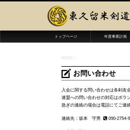
トップページ
年度事業計画
HOME
>
お問い合わせ
入会に関する問い合わせは各剣友
連盟への問い合わせの対応はボラ
急ぎの連絡の場合は電話にてご連
連絡先：坂本 守男
090-2754-