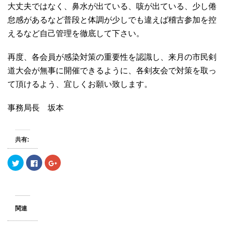
大丈夫ではなく、鼻水が出ている、咳が出ている、少し倦
怠感があるなど普段と体調が少しでも違えば稽古参加を控
えるなど自己管理を徹底して下さい。
再度、各会員が感染対策の重要性を認識し、来月の市民剣
道大会が無事に開催できるように、各剣友会で対策を取っ
て頂けるよう、宜しくお願い致します。
事務局長 坂本
共有:
ク
F
ク
リ
a
リ
ッ
c
ッ
ク
e
ク
し
b
し
て
o
て
T
o
G
w
k
o
関連
i
で
o
t
共
g
t
有
l