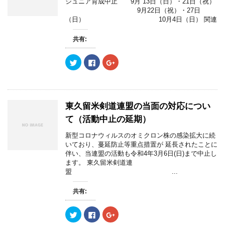
ジュニア育成中止 9月 13日（日）・21日（祝）
す
で
に
で
)
9月22日（祝）・27日
共
は
共
有
ク
有
（日） 10月4日（日） 関連
(
リ
(
新
ッ
新
し
ク
し
共有:
い
し
い
ウ
て
ウ
ィ
く
ィ
ン
だ
ン
ク
F
ク
ド
さ
ド
リ
a
リ
ウ
い
ウ
ッ
c
ッ
で
(
で
ク
e
ク
開
新
開
し
b
し
き
し
き
て
o
て
ま
い
ま
T
o
G
す
ウ
す
w
k
o
東久留米剣道連盟の当面の対応につい
)
ィ
)
i
で
o
ン
t
共
g
て（活動中止の延期）
ド
t
有
l
ウ
e
す
e
で
r
る
+
新型コロナウィルスのオミクロン株の感染拡大に続
開
で
に
で
き
いており、蔓延防止等重点措置が 延長されたことに
共
は
共
ま
有
ク
有
伴い、当連盟の活動も令和4年3月6日(日)まで中止し
す
(
リ
(
)
ます。 東久留米剣道連
新
ッ
新
し
ク
し
盟 ...
い
し
い
ウ
て
ウ
ィ
く
ィ
共有:
ン
だ
ン
ド
さ
ド
ウ
い
ウ
で
(
で
ク
F
ク
開
新
開
リ
a
リ
き
し
き