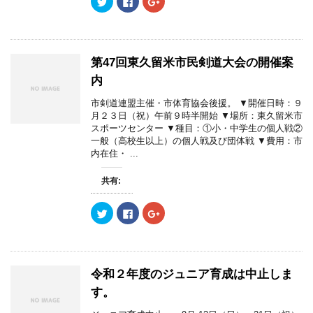
リ
a
リ
ッ
c
ッ
ク
e
ク
し
b
し
て
o
て
T
o
G
w
k
o
第47回東久留米市民剣道大会の開催案
i
で
o
t
共
g
内
t
有
l
e
す
e
r
る
+
市剣道連盟主催・市体育協会後援。 ▼開催日時：９
で
に
で
月２３日（祝）午前９時半開始 ▼場所：東久留米市
共
は
共
有
ク
有
スポーツセンター ▼種目：①小・中学生の個人戦②
(
リ
(
一般（高校生以上）の個人戦及び団体戦 ▼費用：市
新
ッ
新
し
ク
し
内在住・ ...
い
し
い
ウ
て
ウ
ィ
く
ィ
共有:
ン
だ
ン
ド
さ
ド
ウ
い
ウ
で
(
で
ク
F
ク
開
新
開
リ
a
リ
き
し
き
ッ
c
ッ
ま
い
ま
ク
e
ク
す
ウ
す
し
b
し
)
ィ
)
て
o
て
ン
T
o
G
ド
w
k
o
令和２年度のジュニア育成は中止しま
ウ
i
で
o
で
t
共
g
す。
開
t
有
l
き
e
す
e
ま
r
る
+