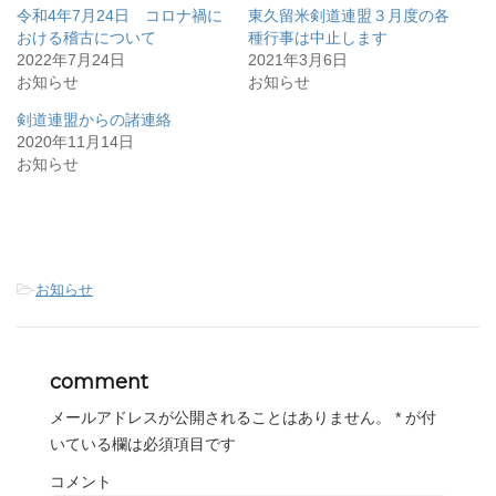
e
す
e
令和4年7月24日 コロナ禍に
東久留米剣道連盟３月度の各
r
る
+
で
に
で
おける稽古について
種行事は中止します
共
は
共
2022年7月24日
有
ク
有
2021年3月6日
(
リ
(
お知らせ
お知らせ
新
ッ
新
し
ク
し
い
し
い
剣道連盟からの諸連絡
ウ
て
ウ
ィ
く
ィ
2020年11月14日
ン
だ
ン
お知らせ
ド
さ
ド
ウ
い
ウ
で
(
で
開
新
開
き
し
き
ま
い
ま
す
ウ
す
)
ィ
)
ン
ド
-
お知らせ
ウ
で
開
き
ま
す
comment
)
メールアドレスが公開されることはありません。
*
が付
いている欄は必須項目です
コメント