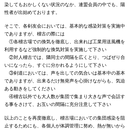
染してもおかしくない状況のなか、連盟会員の中でも、陽
性者が出始めております。
そこで、各剣友会においては、基本的な感染対策を実施中
でありますが、稽古の際には
①各稽古場での換気を徹底し、出来れば工業用送風機を
利用するなど強制的な換気対策を実施して下さい
②対人稽古では、隣同士の間隔を広くとり、つばぜり合
いになったら、すぐに分かれるようにして下さい
③剣道においては、声を出しての気合いは基本中の基本
でありますが、出来るだけ無発声を心掛けながらも、気迫
ある動きをしてください
④稽古以外でも大人数が集団で集まり大きな声で会話す
る事をさけて、お互いの間隔に充分注意して下さい
以上のことを再度徹底し、稽古場においての集団感染を阻
止するためにも、各個人が体調管理に努め、熱が無いから