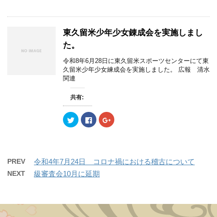
ッ
c
ッ
ま
い
ま
ク
e
ク
す
ウ
す
し
b
し
)
ィ
)
て
o
て
ン
T
o
G
ド
w
k
o
東久留米少年少女錬成会を実施しまし
ウ
i
で
o
で
t
共
g
た。
開
t
有
l
き
e
す
e
ま
r
る
+
令和8年6月28日に東久留米スポーツセンターにて東
す
で
に
で
)
久留米少年少女練成会を実施しました。 広報 清水
共
は
共
有
ク
有
関連
(
リ
(
新
ッ
新
し
ク
し
共有:
い
し
い
ウ
て
ウ
ィ
く
ィ
ン
だ
ン
ク
F
ク
ド
さ
ド
リ
a
リ
ウ
い
ウ
ッ
c
ッ
で
(
で
ク
e
ク
開
新
開
し
b
し
き
し
き
て
o
て
ま
い
ま
T
o
G
す
ウ
す
w
k
o
PREV
令和4年7月24日 コロナ禍における稽古について
)
ィ
)
i
で
o
ン
t
共
g
NEXT
級審査会10月に延期
ド
t
有
l
ウ
e
す
e
で
r
る
+
開
で
に
で
き
共
は
共
ま
有
ク
有
す
(
リ
(
)
新
ッ
新