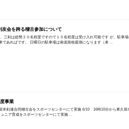
剣友会を跨る稽古参加について
一、三剣は総勢２０名程度ですので１０名程度は受け入れ可能です が、駐車
であればです。 日曜日の駐車場は南道路校庭側になります（来 ...
月度事業
東久留米剣連合同稽古会をスポーツセンターにて実施 6/10 16時10分から東
ジュニア育成をスポーツセンターにて実施 ...