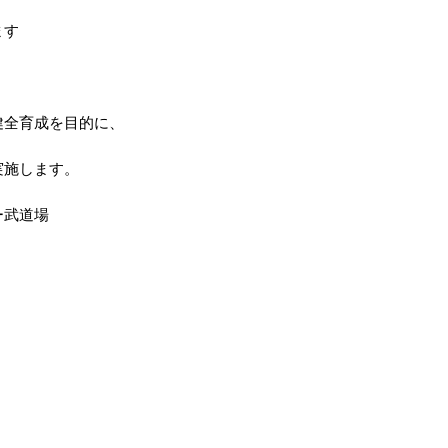
ます
健全育成を目的に、
実施します。
ー武道場