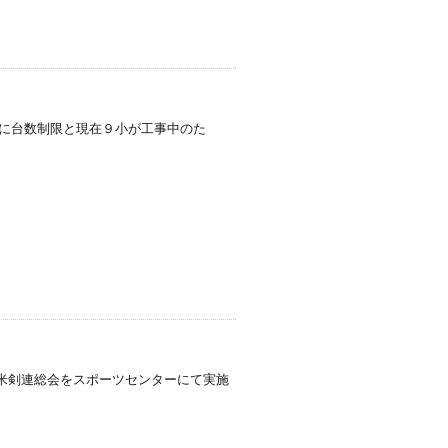
場に台数制限と現在９小が工事中のた
久留米剣連総会をスポーツセンターにて実施