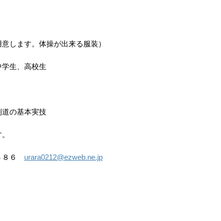
）
用意します。体操が出来る服装）
中学生、高校生
剣道の基本実技
す。
４８８６
urara0212@ezweb.ne.jp