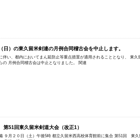
1日（日）の東久留米剣連の月例合同稽古会を中止します。
に伴い、都内においてまん延防止等重点措置が適用されることとなり、 東久
らの 月例合同稽古会は中止となりました。 関連
日 第51回東久留米剣道大会（改正1）
備 ９月２０日（土）午後5時 都立久留米西高校体育館前に集合 第51回 東