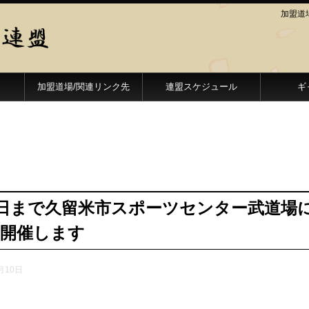
加盟道
加盟道場/関連リンク先
連盟スケジュール
ギ
月6日まで久留米市スポーツセンター武道場
回開催します
月10日