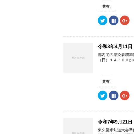
(
リ
(
ま
新
ッ
新
す
共有:
し
ク
し
)
い
し
い
ウ
て
ウ
ク
F
ク
ィ
く
ィ
リ
a
リ
ン
だ
ン
ッ
c
ッ
ド
さ
ド
ク
e
ク
ウ
い
ウ
し
b
し
で
(
で
て
o
て
開
新
開
T
o
G
き
し
き
w
k
o
ま
い
ま
令和3年4月1
i
で
o
す
ウ
す
t
共
g
)
ィ
)
都内での感染者増加
t
有
l
ン
e
す
e
ド
（日）１４：００か
r
る
+
ウ
で
に
で
で
共
は
共
開
有
ク
有
き
(
リ
(
ま
新
ッ
新
す
共有:
し
ク
し
)
い
し
い
ウ
て
ウ
ク
F
ク
ィ
く
ィ
リ
a
リ
ン
だ
ン
ッ
c
ッ
ド
さ
ド
ク
e
ク
ウ
い
ウ
し
b
し
で
(
で
て
o
て
開
新
開
T
o
G
き
し
き
w
k
o
ま
い
ま
令和7年9月21
i
で
o
す
ウ
す
t
共
g
)
ィ
)
東久留米剣道大会準
t
有
l
ン