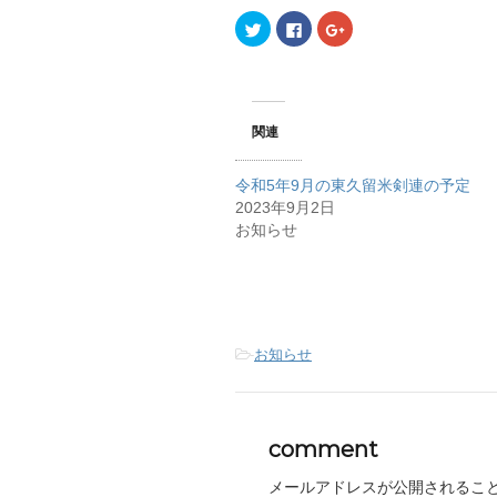
ク
F
ク
リ
a
リ
ッ
c
ッ
ク
e
ク
し
b
し
て
o
て
T
o
G
w
k
o
関連
i
で
o
t
共
g
t
有
l
e
す
e
令和5年9月の東久留米剣連の予定
r
る
+
で
に
で
2023年9月2日
共
は
共
有
ク
有
お知らせ
(
リ
(
新
ッ
新
し
ク
し
い
し
い
ウ
て
ウ
ィ
く
ィ
ン
だ
ン
ド
さ
ド
ウ
い
ウ
-
お知らせ
で
(
で
開
新
開
き
し
き
ま
い
ま
す
ウ
す
)
ィ
)
ン
comment
ド
ウ
で
メールアドレスが公開されるこ
開