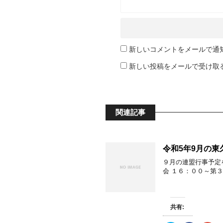
新しいコメントをメールで通
新しい投稿をメールで受け取
関連記事
令和5年9月の東
９月の連盟行事予定
会 １６：００～第３
共有: