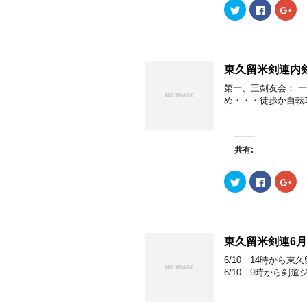
ク
F
ク
リ
a
リ
ッ
c
ッ
ク
e
ク
し
b
し
て
o
て
T
o
G
w
k
o
東久留米剣連内
i
で
o
t
共
g
第一、三剣友会： 
t
有
l
e
す
e
め・・・徒歩か自転車
r
る
+
で
に
で
共
は
共
有
ク
有
(
リ
(
新
ッ
新
共有:
し
ク
し
い
し
い
ウ
て
ウ
ク
F
ク
ィ
く
ィ
リ
a
リ
ン
だ
ン
ッ
c
ッ
ド
さ
ド
ク
e
ク
ウ
い
ウ
し
b
し
で
(
で
て
o
て
開
新
開
T
o
G
き
し
き
w
k
o
ま
い
ま
東久留米剣連6
i
で
o
す
ウ
す
t
共
g
)
ィ
)
6/10 14時から
t
有
l
ン
e
す
e
ド
6/10 9時から剣道
r
る
+
ウ
で
に
で
で
共
は
共
開
有
ク
有
き