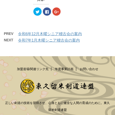
ン
だ
ン
ド
さ
ド
ウ
い
ウ
で
(
で
ク
F
ク
開
新
開
リ
a
リ
き
し
き
ッ
c
ッ
ま
い
ま
ク
e
ク
す
ウ
す
し
b
し
)
ィ
)
て
o
て
ン
T
o
G
ド
w
k
o
PREV
令和6年12月木曜シニア稽古会の案内
ウ
i
で
o
で
t
共
g
NEXT
令和7年1月木曜シニア稽古会の案内
開
t
有
l
き
e
す
e
ま
r
る
+
す
で
に
で
)
共
は
共
有
ク
有
(
リ
(
新
ッ
新
し
ク
し
加盟道場/関連リンク先
年度事業計画
お問い合わせ
い
し
い
ウ
て
ウ
ィ
く
ィ
ン
だ
ン
ド
さ
ド
ウ
い
ウ
で
(
で
開
新
開
き
し
き
ま
い
ま
す
ウ
す
正しい剣道の技術を習得させ、心身ともに健全な人間の育成のために。東久
)
ィ
)
ン
ド
留米剣道連盟
ウ