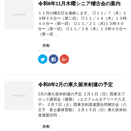
令和6年11月木曜シニア稽古会の案内
１１月の稽古日を連絡します。 ◎１１／７（木）１
３時４０分〜（第二武） ◎１１／１４（木）１３時
４０分〜（第一武） ◎１１／２１（木)１３時４０
分〜（第一武） ◎１１／２８（木）１３時４０分〜
（第一武 ...
共有:
ク
F
ク
リ
a
リ
ッ
c
ッ
ク
e
ク
し
b
し
て
o
て
T
o
G
w
k
o
令和8年2月の東久留米剣連の予定
i
で
o
t
共
g
t
有
l
2月の東久留米剣連の予定 ２月１日（日）西東京ブ
e
す
e
ロック講習会（後期）（エスフォルタアリーナ八王
r
る
+
で
に
で
子） ２月７日（土）西東京剣道連盟合同稽古会（八
共
は
共
王子 富士森体育館） ２月１５日（日）東久留米剣
有
ク
有
(
リ
(
道連盟合同 ...
新
ッ
新
し
ク
し
い
し
い
共有:
ウ
て
ウ