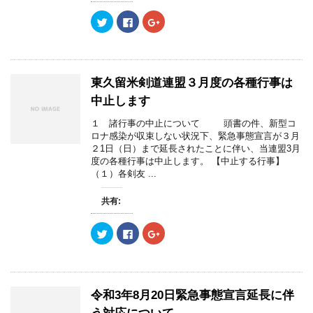
ィ
く
ィ
ン
だ
ン
ド
さ
ド
ク
F
ク
ウ
い
ウ
リ
a
リ
で
(
で
ッ
c
ッ
開
新
開
ク
e
ク
き
し
き
し
b
し
ま
い
ま
て
o
て
す
ウ
す
T
o
G
)
ィ
)
w
k
o
東久留米剣道連盟３月度の各種行事は
ン
i
で
o
ド
t
共
g
中止します
ウ
t
有
l
で
e
す
e
開
r
る
+
１ 諸行事の中止について 頭書の件、新型コ
き
で
に
で
ロナ感染が収束しない状況下、緊急事態宣言が３月
ま
共
は
共
す
有
ク
有
２1日（日）まで延長されたことに伴い、当連盟3月
)
(
リ
(
度の各種行事は中止します。 【中止する行事】
新
ッ
新
し
ク
し
（１）各剣友 ...
い
し
い
ウ
て
ウ
ィ
く
ィ
共有:
ン
だ
ン
ド
さ
ド
ウ
い
ウ
で
(
で
ク
F
ク
開
新
開
リ
a
リ
き
し
き
ッ
c
ッ
ま
い
ま
ク
e
ク
す
ウ
す
し
b
し
)
ィ
)
て
o
て
ン
T
o
G
ド
w
k
o
令和3年8月20日緊急事態宣言延長に伴
ウ
i
で
o
で
t
共
g