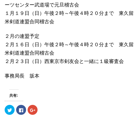
ーツセンター武道場で元旦稽古会
１月１９日（日）午後２時～午後４時２０分まで 東久留
米剣道連盟合同稽古会
２月の連盟予定
２月１６日（日）午後２時～午後４時２０分まで 東久留
米剣道連盟合同稽古会
２月２３日（日）西東京市剣友会と一緒に１級審査会
事務局長 坂本
共有:
ク
F
ク
リ
a
リ
ッ
c
ッ
ク
e
ク
し
b
し
て
o
て
T
o
G
w
k
o
i
で
o