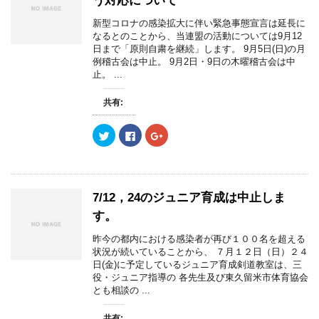
う対応について
開
t
有
l
き
e
す
e
ま
r
る
+
新型コロナの感染拡大に伴い緊急事態宣言は延長に
す
で
に
で
)
なるとのことから、当連盟の活動については9月12
共
は
共
有
ク
有
日まで「原則自粛を継続」します。 9月5日(日)の月
(
リ
(
例稽古会は中止。 9月2日・9日の木曜稽古会は中
新
ッ
新
し
ク
し
止。 ...
い
し
い
ウ
て
ウ
ィ
く
ィ
共有:
ン
だ
ン
ド
さ
ド
ウ
い
ウ
で
(
で
ク
F
ク
開
新
開
リ
a
リ
き
し
き
ッ
c
ッ
ま
い
ま
ク
e
ク
す
ウ
す
し
b
し
)
ィ
)
て
o
て
ン
T
o
G
ド
w
k
o
7/12，24のジュニア育成は中止しま
ウ
i
で
o
で
t
共
g
す。
開
t
有
l
き
e
す
e
ま
r
る
+
昨今の都内における感染者が再び１００名を超える
す
で
に
で
)
状況が続いていることから、 ７月１２日（日）２４
共
は
共
有
ク
有
日(金)に予定しているジュニア育成剣道教室は、三
(
リ
(
役・ジュニア指導の 各先生及び東久留米市体育協会
新
ッ
新
し
ク
し
とも相談の ...
い
し
い
ウ
て
ウ
ィ
く
ィ
共有: