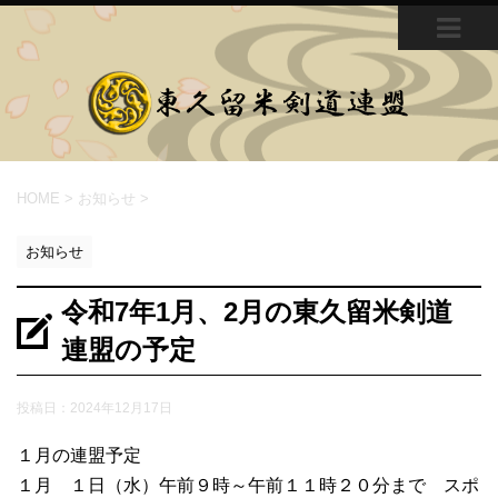
MEN
U
HOME
>
お知らせ
>
お知らせ
令和7年1月、2月の東久留米剣道
連盟の予定
投稿日：
2024年12月17日
１月の連盟予定
１月 １日（水）午前９時～午前１１時２０分まで スポ