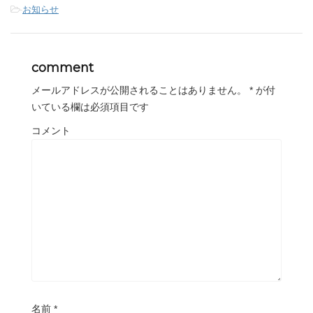
t
共
g
-
お知らせ
t
有
l
e
す
e
r
る
+
で
に
で
共
は
共
有
ク
有
comment
(
リ
(
新
ッ
新
し
ク
し
メールアドレスが公開されることはありません。
*
が付
い
し
い
ウ
て
ウ
いている欄は必須項目です
ィ
く
ィ
ン
だ
ン
ド
さ
ド
コメント
ウ
い
ウ
で
(
で
開
新
開
き
し
き
ま
い
ま
す
ウ
す
)
ィ
)
ン
ド
ウ
で
開
き
ま
す
)
名前
*