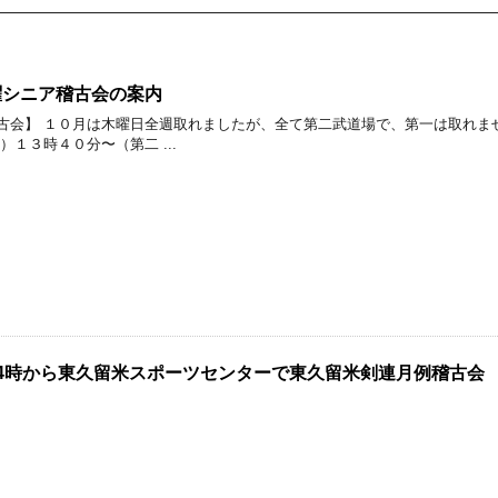
曜シニア稽古会の案内
古会】 １０月は木曜日全週取れましたが、全て第二武道場で、第一は取れません
）１３時４０分〜（第二 ...
14時から東久留米スポーツセンターで東久留米剣連月例稽古会