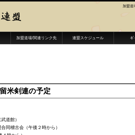
加盟道
加盟道場/関連リンク先
連盟スケジュール
ギ
久留米剣連の予定
京武道館）
盟合同稽古会（午後２時から）