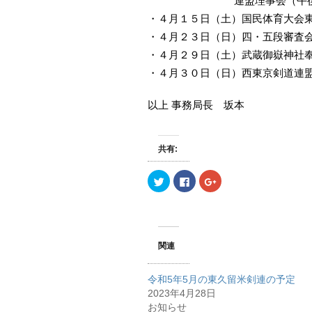
連盟理事会（午後４
・４月１５日（土）国民体育大会
・４月２３日（日）四・五段審査
・４月２９日（土）武蔵御嶽神社
・４月３０日（日）西東京剣道連
以上 事務局長 坂本
共有:
ク
F
ク
リ
a
リ
ッ
c
ッ
ク
e
ク
し
b
し
て
o
て
T
o
G
w
k
o
関連
i
で
o
t
共
g
t
有
l
e
す
e
令和5年5月の東久留米剣連の予定
r
る
+
で
に
で
2023年4月28日
共
は
共
有
ク
有
お知らせ