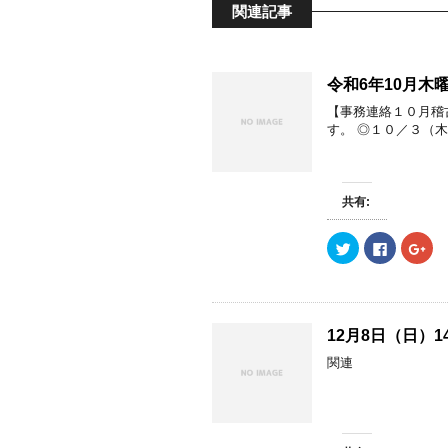
関連記事
令和6年10月木
【事務連絡１０月稽
す。 ◎１０／３（木
共有:
ク
F
ク
リ
a
リ
ッ
c
ッ
ク
e
ク
し
b
し
て
o
て
T
o
G
w
k
o
12月8日（日）
i
で
o
t
共
g
関連
t
有
l
e
す
e
r
る
+
で
に
で
共
は
共
有
ク
有
(
リ
(