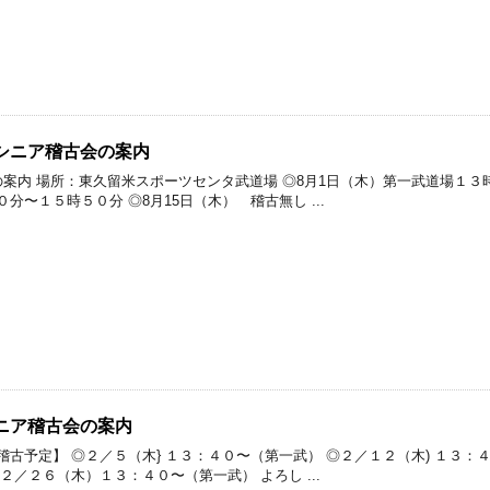
曜シニア稽古会の案内
の案内 場所：東久留米スポーツセンタ武道場 ◎8月1日（木）第一武道場１３
分〜１５時５０分 ◎8月15日（木） 稽古無し ...
ニア稽古会の案内
古予定】 ◎２／５（木} １３：４０〜（第一武） ◎２／１２（木) １３：４
２／２６（木）１３：４０〜（第一武） よろし ...