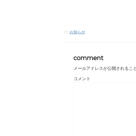
(
リ
(
新
ッ
新
し
ク
し
い
し
い
ウ
て
ウ
ィ
く
ィ
ン
だ
ン
ド
さ
ド
ウ
い
ウ
-
お知らせ
で
(
で
開
新
開
き
し
き
ま
い
ま
す
ウ
す
)
ィ
)
ン
comment
ド
ウ
で
メールアドレスが公開されるこ
開
き
ま
コメント
す
)