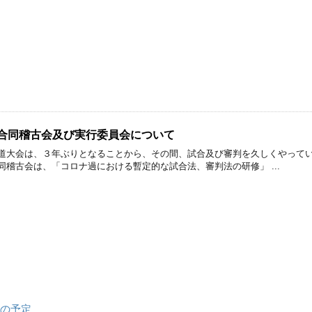
日合同稽古会及び実行委員会について
道大会は、３年ぶりとなることから、その間、試合及び審判を久しくやって
同稽古会は、「コロナ過における暫定的な試合法、審判法の研修」 ...
連の予定