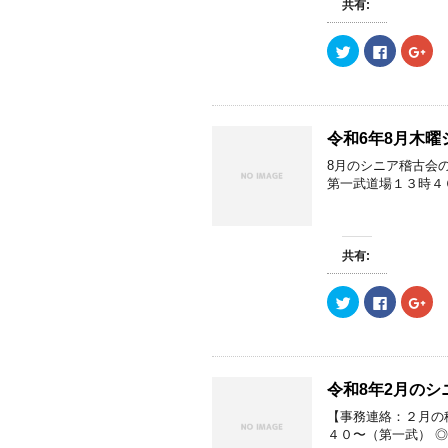
新
ッ
新
共有:
し
ク
し
い
し
い
ウ
て
ウ
ク
F
ク
ィ
く
ィ
リ
a
リ
ン
だ
ン
ッ
c
ッ
ド
さ
ド
ク
e
ク
ウ
い
ウ
し
b
し
で
(
で
て
o
て
開
新
開
T
o
G
き
し
き
w
k
o
ま
い
ま
令和6年8月木
i
で
o
す
ウ
す
t
共
g
)
ィ
)
8月のシニア稽古会
t
有
l
ン
e
す
e
ド
第一武道場１３時４０
r
る
+
ウ
で
に
で
で
共
は
共
開
有
ク
有
き
(
リ
(
ま
新
ッ
新
す
共有:
し
ク
し
)
い
し
い
ウ
て
ウ
ク
F
ク
ィ
く
ィ
リ
a
リ
ン
だ
ン
ッ
c
ッ
ド
さ
ド
ク
e
ク
ウ
い
ウ
し
b
し
で
(
で
て
o
て
開
新
開
T
o
G
き
し
き
w
k
o
ま
い
ま
令和8年2月のシ
i
で
o
す
ウ
す
t
共
g
)
ィ
)
【事務連絡：２月の稽
t
有
l
ン
e
す
e
ド
４０〜（第一武） ◎
r
る
+
ウ