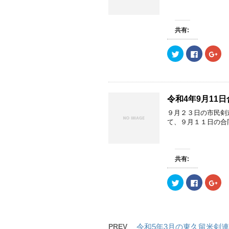
で
に
で
で
共
は
共
開
有
ク
有
き
(
リ
(
ま
新
ッ
新
す
共有:
し
ク
し
)
い
し
い
ウ
て
ウ
ク
F
ク
ィ
く
ィ
リ
a
リ
ン
だ
ン
ッ
c
ッ
ド
さ
ド
ク
e
ク
ウ
い
ウ
し
b
し
で
(
で
て
o
て
開
新
開
T
o
G
き
し
き
w
k
o
ま
い
ま
令和4年9月11
i
で
o
す
ウ
す
t
共
g
)
ィ
)
９月２３日の市民剣
t
有
l
ン
e
す
e
ド
て、９月１１日の合
r
る
+
ウ
で
に
で
で
共
は
共
開
有
ク
有
き
(
リ
(
ま
新
ッ
新
す
共有:
し
ク
し
)
い
し
い
ウ
て
ウ
ク
F
ク
ィ
く
ィ
リ
a
リ
ン
だ
ン
ッ
c
ッ
ド
さ
ド
ク
e
ク
ウ
い
ウ
し
b
し
で
(
で
て
o
て
開
新
開
T
o
G
き
し
き
w
k
o
ま
い
ま
PREV
令和5年3月の東久留米剣