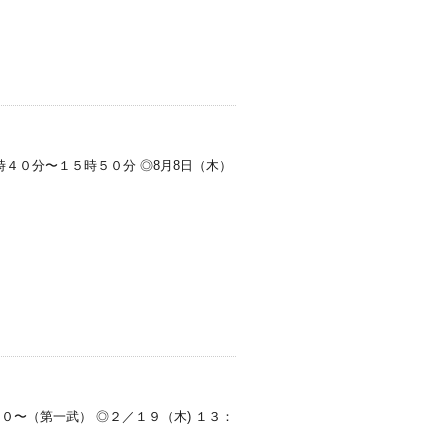
時４０分〜１５時５０分 ◎8月8日（木）
０〜（第一武） ◎２／１９（木) １３：