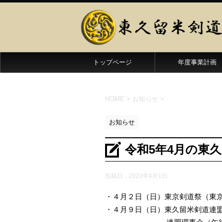
トップページ
年度事業計画
HOME
>
お知らせ
>
お知らせ
令和5年4月の東
投稿日：
2023年4月1日
・４月２日（日）東京剣道祭（東
・４月９日（日）東久留米剣道連