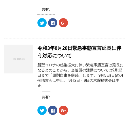
新
ッ
新
し
ク
し
い
し
い
共有:
ウ
て
ウ
ィ
く
ィ
ン
だ
ン
ド
さ
ド
ク
F
ク
ウ
い
ウ
リ
a
リ
で
(
で
ッ
c
ッ
開
新
開
ク
e
ク
き
し
き
し
b
し
ま
い
ま
て
o
て
す
ウ
す
T
o
G
)
ィ
)
w
k
o
令和3年8月20日緊急事態宣言延長に伴
ン
i
で
o
ド
t
共
g
う対応について
ウ
t
有
l
で
e
す
e
開
r
る
+
新型コロナの感染拡大に伴い緊急事態宣言は延長に
き
で
に
で
なるとのことから、当連盟の活動については9月12
ま
共
は
共
す
有
ク
有
日まで「原則自粛を継続」します。 9月5日(日)の月
)
(
リ
(
例稽古会は中止。 9月2日・9日の木曜稽古会は中
新
ッ
新
し
ク
し
止。 ...
い
し
い
ウ
て
ウ
ィ
く
ィ
共有:
ン
だ
ン
ド
さ
ド
ウ
い
ウ
で
(
で
ク
F
ク
開
新
開
リ
a
リ
き
し
き
ッ
c
ッ
ま
い
ま
ク
e
ク
す
ウ
す
し
b
し
)
ィ
)
て
o
て