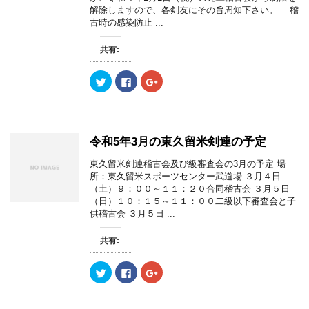
解除しますので、各剣友にその旨周知下さい。 稽
古時の感染防止 ...
共有:
ク
F
ク
リ
a
リ
ッ
c
ッ
ク
e
ク
し
b
し
て
o
て
T
o
G
w
k
o
令和5年3月の東久留米剣連の予定
i
で
o
t
共
g
t
有
l
東久留米剣連稽古会及び級審査会の3月の予定 場
e
す
e
所：東久留米スポーツセンター武道場 ３月４日
r
る
+
で
に
で
（土）９：００～１１：２０合同稽古会 ３月５日
共
は
共
（日）１０：１５～１１：００二級以下審査会と子
有
ク
有
(
リ
(
供稽古会 ３月５日 ...
新
ッ
新
し
ク
し
い
し
い
共有:
ウ
て
ウ
ィ
く
ィ
ン
だ
ン
ド
さ
ド
ク
F
ク
ウ
い
ウ
リ
a
リ
で
(
で
ッ
c
ッ
開
新
開
ク
e
ク
き
し
き
し
b
し