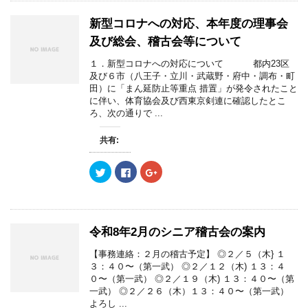
ま
い
ま
て
o
て
す
ウ
す
T
o
G
)
ィ
)
w
k
o
新型コロナへの対応、本年度の理事会
ン
i
で
o
ド
t
共
g
及び総会、稽古会等について
ウ
t
有
l
で
e
す
e
開
r
る
+
１．新型コロナへの対応について 都内23区
き
で
に
で
及び６市（八王子・立川・武蔵野・府中・調布・町
ま
共
は
共
す
有
ク
有
田）に「まん延防止等重点 措置」が発令されたこと
)
(
リ
(
に伴い、体育協会及び西東京剣連に確認したとこ
新
ッ
新
し
ク
し
ろ、次の通りで ...
い
し
い
ウ
て
ウ
ィ
く
ィ
共有:
ン
だ
ン
ド
さ
ド
ウ
い
ウ
で
(
で
ク
F
ク
開
新
開
リ
a
リ
き
し
き
ッ
c
ッ
ま
い
ま
ク
e
ク
す
ウ
す
し
b
し
)
ィ
)
て
o
て
ン
T
o
G
ド
w
k
o
令和8年2月のシニア稽古会の案内
ウ
i
で
o
で
t
共
g
開
t
有
l
【事務連絡：２月の稽古予定】 ◎２／５（木} １
き
e
す
e
３：４０〜（第一武） ◎２／１２（木) １３：４
ま
r
る
+
す
で
に
で
０〜（第一武） ◎２／１９（木) １３：４０〜（第
)
共
は
共
一武） ◎２／２６（木）１３：４０〜（第一武）
有
ク
有
(
リ
(
よろし ...