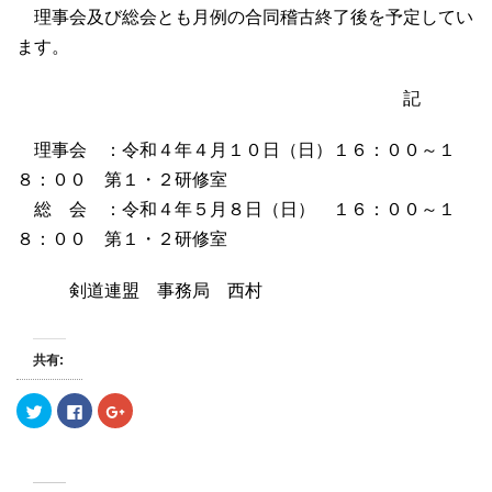
理事会及び総会とも月例の合同稽古終了後を予定してい
ます。
記
理事会 ：令和４年４月１０日（日）１６：００～１
８：００ 第１・２研修室
総 会 ：令和４年５月８日（日） １６：００～１
８：００ 第１・２研修室
剣道連盟 事務局 西村
共有:
ク
F
ク
リ
a
リ
ッ
c
ッ
ク
e
ク
し
b
し
て
o
て
T
o
G