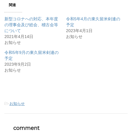
w
k
o
関連
i
で
o
t
共
g
t
有
l
e
す
e
新型コロナへの対応、本年度
令和5年4月の東久留米剣連の
r
る
+
で
に
で
の理事会及び総会、稽古会等
予定
共
は
共
について
有
ク
有
2023年4月1日
(
リ
(
2021年4月14日
お知らせ
新
ッ
新
し
ク
し
お知らせ
い
し
い
ウ
て
ウ
ィ
く
ィ
令和5年9月の東久留米剣連の
ン
だ
ン
予定
ド
さ
ド
ウ
い
ウ
2023年9月2日
で
(
で
開
新
開
お知らせ
き
し
き
ま
い
ま
す
ウ
す
)
ィ
)
ン
ド
ウ
で
開
-
お知らせ
き
ま
す
)
comment