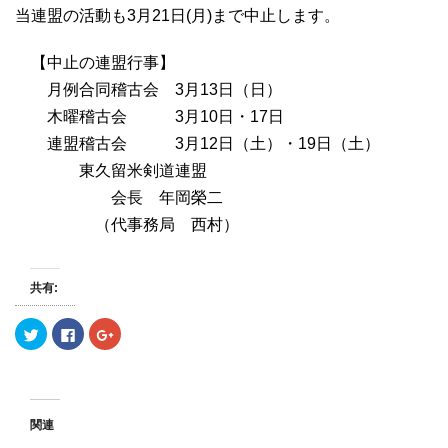
当連盟の活動も3月21日(月)まで中止します。
【中止の連盟行事】
月例合同稽古会 3月13日（日）
木曜稽古会 3月10日・17日
連盟稽古会 3月12日（土）・19日（土）
東久留米剣道連盟
会長 年岡榮二
（代事務局 西村）
共有:
ク
F
ク
リ
a
リ
ッ
c
ッ
ク
e
ク
し
b
し
て
o
て
T
o
G
w
k
o
関連
i
で
o
t
共
g