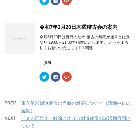
ン
だ
ン
リ
a
リ
ド
さ
ド
ッ
c
ッ
ウ
い
ウ
ク
e
ク
で
(
で
し
b
し
開
新
開
て
o
て
き
し
き
T
o
G
ま
い
ま
w
k
o
令和7年3月20日木曜稽古会の案内
す
ウ
す
i
で
o
)
ィ
)
t
共
g
ン
t
有
l
今月3月20日は祝日のため 稽古の時間が通常とは異
ド
e
す
e
ウ
なり 19:00～21:00で稽古いたします。 どうぞよろ
r
る
+
で
で
に
で
しくお願いいたします🙇‍♀️ 関連
開
共
は
共
き
有
ク
有
ま
(
リ
(
す
新
ッ
新
共有:
)
し
ク
し
い
し
い
ウ
て
ウ
ク
F
ク
ィ
く
ィ
リ
a
リ
ン
だ
ン
ッ
c
ッ
ド
さ
ド
ク
e
ク
ウ
い
ウ
し
b
し
で
(
で
て
o
て
開
新
開
T
o
G
き
し
き
w
k
o
ま
い
ま
PREV
東久留米剣道連盟の当面の対応について（活動中止の
i
で
o
す
ウ
す
t
共
g
)
ィ
)
延期）
t
有
l
ン
e
す
e
ド
NEXT
「まん延防止」解除に伴う当剣道連盟の諸活動再開に
r
る
+
ウ
で
に
で
で
ついて
共
は
共
開
有
ク
有
き
(
リ
(
ま