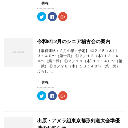
共有:
ク
F
ク
リ
a
リ
ッ
c
ッ
ク
e
ク
し
b
し
て
o
て
T
o
G
w
k
o
令和8年2月のシニア稽古会の案内
i
で
o
t
共
g
t
有
l
【事務連絡：２月の稽古予定】 ◎２／５（木} １
e
す
e
３：４０〜（第一武） ◎２／１２（木) １３：４
r
る
+
で
に
で
０〜（第一武） ◎２／１９（木) １３：４０〜（第
共
は
共
一武） ◎２／２６（木）１３：４０〜（第一武）
有
ク
有
(
リ
(
よろし ...
新
ッ
新
し
ク
し
い
し
い
共有:
ウ
て
ウ
ィ
く
ィ
ン
だ
ン
ド
さ
ド
ク
F
ク
ウ
い
ウ
リ
a
リ
で
(
で
ッ
c
ッ
開
新
開
ク
e
ク
き
し
き
し
b
し
ま
い
ま
て
o
て
す
ウ
す
T
o
G
)
ィ
)
w
k
o
出原・アヌラ組東京都形剣道大会準優
ン
i
で
o
ド
t
共
g