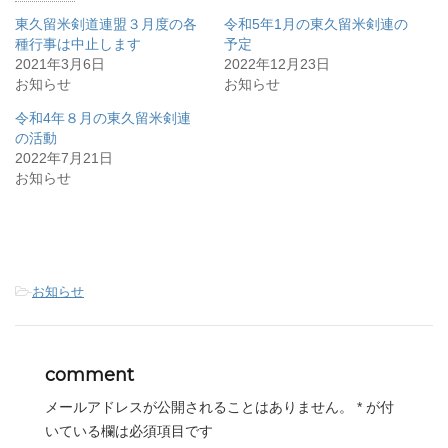
t
有
l
e
す
e
東久留米剣道連盟３月度の各
令和5年1月の東久留米剣連の
r
る
+
で
に
で
種行事は中止します
予定
共
は
共
2021年3月6日
有
ク
有
2022年12月23日
(
リ
(
お知らせ
お知らせ
新
ッ
新
し
ク
し
い
し
い
令和4年８月の東久留米剣連
ウ
て
ウ
ィ
く
ィ
の活動
ン
だ
ン
2022年7月21日
ド
さ
ド
ウ
い
ウ
お知らせ
で
(
で
開
新
開
き
し
き
ま
い
ま
す
ウ
す
)
ィ
)
ン
ド
ウ
-
お知らせ
で
開
き
ま
す
)
comment
メールアドレスが公開されることはありません。
*
が付
いている欄は必須項目です