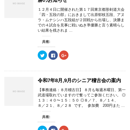
勝のお知らせ
ウ
t
有
l
で
e
す
e
開
r
る
+
１２月４日に開催された第１７回東京都形剣道大会
き
で
に
で
「四・五段の部」におきまして出原郁枝五段、アヌ
ま
共
は
共
す
有
ク
有
ラ・ムナシンハ五段組が２回戦から出場し、決勝ま
)
(
リ
(
での４試合を見事に戦いぬき準優勝と言う素晴らし
新
ッ
新
し
ク
し
い結果を残されま ...
い
し
い
ウ
て
ウ
ィ
く
ィ
共有:
ン
だ
ン
ド
さ
ド
ウ
い
ウ
で
(
で
ク
F
ク
開
新
開
リ
a
リ
き
し
き
ッ
c
ッ
ま
い
ま
ク
e
ク
す
ウ
す
し
b
し
)
ィ
)
て
o
て
ン
T
o
G
ド
w
k
o
令和7年8月,9月のシニア稽古会の案内
ウ
i
で
o
で
t
共
g
開
t
有
l
【事務連絡：８月稽古日】 ８月も毎週木曜日、第一
き
e
す
e
武道場取れていますので奮ってご参加ください。 ◎
ま
r
る
+
す
で
に
で
１３：４０〜１５：５０ ◎８／７、８／１４、
)
共
は
共
８／２１、８／２８ です。 参加費 200円また ...
有
ク
有
(
リ
(
新
ッ
新
し
ク
し
共有:
い
し
い
ウ
て
ウ
ィ
く
ィ
ク
F
ク