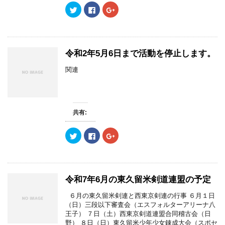
ク
F
ク
リ
a
リ
ッ
c
ッ
ク
e
ク
し
b
し
て
o
て
T
o
G
w
k
o
令和2年5月6日まで活動を停止します。
i
で
o
t
共
g
t
有
l
関連
e
す
e
r
る
+
で
に
で
共
は
共
有
ク
有
(
リ
(
新
ッ
新
共有:
し
ク
し
い
し
い
ウ
て
ウ
ク
F
ク
ィ
く
ィ
リ
a
リ
ン
だ
ン
ッ
c
ッ
ド
さ
ド
ク
e
ク
ウ
い
ウ
し
b
し
で
(
で
て
o
て
開
新
開
T
o
G
き
し
き
w
k
o
ま
い
ま
令和7年6月の東久留米剣道連盟の予定
i
で
o
す
ウ
す
t
共
g
)
ィ
)
t
有
l
ン
６月の東久留米剣連と西東京剣連の行事 ６月１日
e
す
e
ド
（日）三段以下審査会（エスフォルターアリーナ八
r
る
+
ウ
で
に
で
で
王子） ７日（土）西東京剣道連盟合同稽古会（日
共
は
共
開
野） ８日（日）東久留米少年少女錬成大会（スポセ
有
ク
有
き