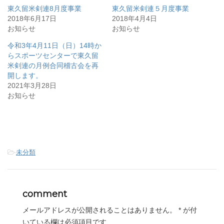
e
す
e
東久留米剣連8月度事業
東久留米剣連５月度事業
r
る
+
で
に
で
2018年6月17日
2018年4月4日
共
は
共
お知らせ
有
ク
有
お知らせ
(
リ
(
新
ッ
新
令和3年4月11日（日）14時か
し
ク
し
い
し
い
らスポーツセンターで東久留
ウ
て
ウ
ィ
く
ィ
米剣連の月例合同稽古会を再
ン
だ
ン
開します。
ド
さ
ド
ウ
い
ウ
2021年3月28日
で
(
で
開
新
開
お知らせ
き
し
き
ま
い
ま
す
ウ
す
)
ィ
)
ン
ド
ウ
で
開
-
未分類
き
ま
す
)
comment
メールアドレスが公開されることはありません。
*
が付
いている欄は必須項目です