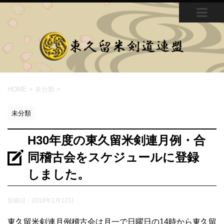
MEN
U
HOME
>
未分類
>
未分類
H30年度の東久留米剣連月例・合
同稽古会をスケジュールに登録
しました。
投稿日：
2018年2月12日
東久留米剣連月例稽古会は月一で日曜日の14時から東久留