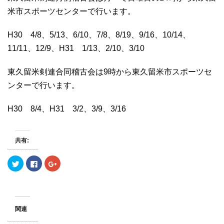
米市スポーツセンターで行います。
H30 4/8、5/13、6/10、7/8、8/19、9/16、10/14、
11/11、12/9、H31 1/13、2/10、3/10
東久留米剣連合同稽古会は9時から東久留米市スポーツセ
ンターで行います。
H30 8/4、H31 3/2、3/9、3/16
共有:
ク
F
ク
リ
a
リ
ッ
c
ッ
ク
e
ク
し
b
し
て
o
て
T
o
G
w
k
o
関連
i
で
o
t
共
g
t
有
l