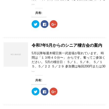
(
リ
(
ま
...
新
ッ
新
す
し
ク
し
)
い
し
い
共有:
ウ
て
ウ
ィ
く
ィ
ン
だ
ン
ド
さ
ド
ク
F
ク
ウ
い
ウ
リ
a
リ
で
(
で
ッ
c
ッ
開
新
開
ク
e
ク
き
し
き
し
b
し
ま
い
ま
て
o
て
す
ウ
す
T
o
G
)
ィ
)
w
k
o
令和7年5月からのシニア稽古会の案内
ン
i
で
o
ド
t
共
g
ウ
t
有
l
5月以降毎週木曜日第一武道場が取れています。 時
で
e
す
e
間は「１３時４０分〜」 からです。奮ってご参加く
開
r
る
+
き
で
に
で
ださい。 5月の稽古日： ５／１、５／８、 ５／１
ま
共
は
共
５、５／２２ ５／２９ 参加費は毎回200円または30
す
有
ク
有
)
(
リ
(
...
新
ッ
新
し
ク
し
い
し
い
共有:
ウ
て
ウ
ィ
く
ィ
ン
だ
ン
ド
さ
ド
ク
F
ク
ウ
い
ウ
リ
a
リ
で
(
で
ッ
c
ッ
開
新
開
ク
e
ク
き
し
き
し
b
し
ま
い
ま
て
o
て
す
ウ
す
T
o
G