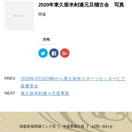
)
ィ
)
w
k
o
2020年東久留米剣連元旦稽古会 写真
ン
i
で
o
ド
t
共
g
ウ
t
有
l
関連
で
e
す
e
開
r
る
+
き
で
に
で
ま
共
は
共
す
有
ク
有
)
(
リ
(
新
ッ
新
共有:
し
ク
し
い
し
い
ウ
て
ウ
ク
F
ク
ィ
く
ィ
リ
a
リ
ン
だ
ン
ッ
c
ッ
ド
さ
ド
ク
e
ク
ウ
い
ウ
し
b
し
で
(
で
て
o
て
開
新
開
T
o
G
き
し
き
w
k
o
ま
い
ま
PREV
2018年3月3日9時から東久留米スポーツセンターにて
i
で
o
す
ウ
す
t
共
g
)
ィ
)
級審査会
t
有
l
ン
e
す
e
ド
NEXT
東久留米剣連４月度事業
r
る
+
ウ
で
に
で
で
共
は
共
開
有
ク
有
き
(
リ
(
ま
新
ッ
新
す
し
ク
し
)
い
し
い
ウ
て
ウ
ィ
く
ィ
加盟道場/関連リンク先
年度事業計画
お問い合わせ
ン
だ
ン