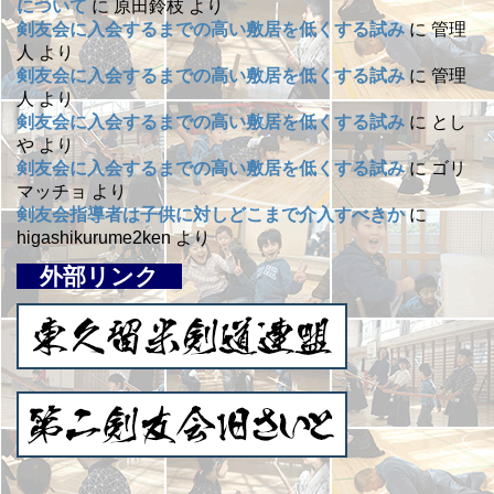
について
に
原田鈴枝
より
剣友会に入会するまでの高い敷居を低くする試み
に
管理
人
より
剣友会に入会するまでの高い敷居を低くする試み
に
管理
人
より
剣友会に入会するまでの高い敷居を低くする試み
に
とし
や
より
剣友会に入会するまでの高い敷居を低くする試み
に
ゴリ
マッチョ
より
剣友会指導者は子供に対しどこまで介入すべきか
に
higashikurume2ken
より
外部リンク