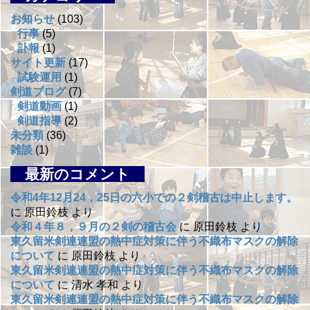
お知らせ
(103)
行事
(5)
訃報
(1)
サイト更新
(17)
試験運用
(1)
剣道ブログ
(7)
剣道動画
(1)
剣道指導
(2)
未分類
(36)
雑談
(1)
最新のコメント
令和4年12月24，25日の六小での２剣稽古は中止します。
に
原田鈴枝
より
令和４年８，９月の２剣の稽古会
に
原田鈴枝
より
東久留米剣連連盟の熱中症対策に伴う不織布マスクの解除
について
に
原田鈴枝
より
東久留米剣連連盟の熱中症対策に伴う不織布マスクの解除
について
に
清水 孝和
より
東久留米剣連連盟の熱中症対策に伴う不織布マスクの解除