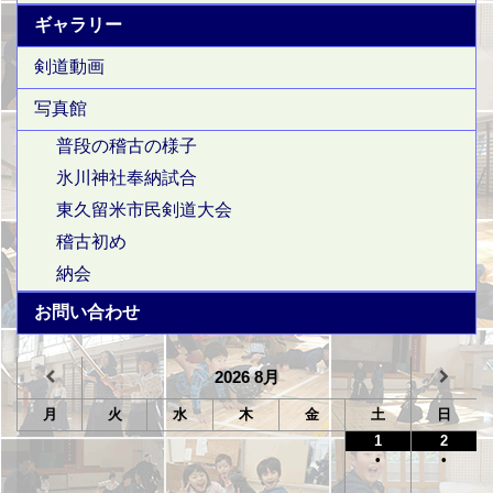
ギャラリー
剣道動画
写真館
普段の稽古の様子
氷川神社奉納試合
東久留米市民剣道大会
稽古初め
納会
お問い合わせ
2026
8月
月
火
水
木
金
土
日
1
2
•
•