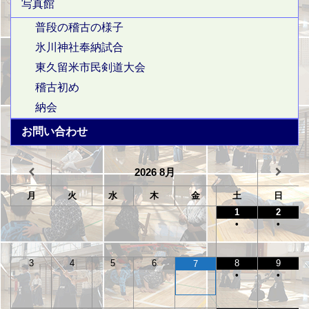
写真館
普段の稽古の様子
氷川神社奉納試合
東久留米市民剣道大会
稽古初め
納会
お問い合わせ
2026
8月
月
火
水
木
金
土
日
1
2
•
•
3
4
5
6
8
9
7
•
•