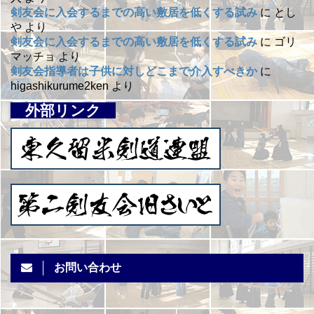
剣友会に入会するまでの高い敷居を低くする試み
に
とし
や
より
剣友会に入会するまでの高い敷居を低くする試み
に
ゴリ
マッチョ
より
剣友会指導者は子供に対しどこまで介入すべきか
に
higashikurume2ken
より
外部リンク
お問い合わせ