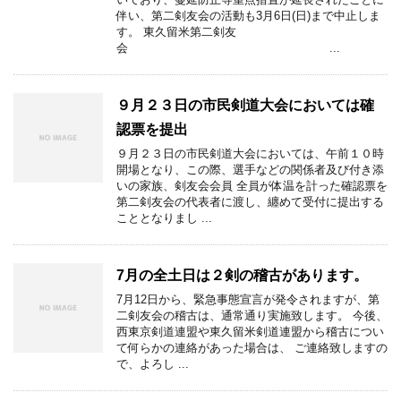
伴い、第二剣友会の活動も3月6日(日)まで中止しま
す。 東久留米第二剣友
会 ...
９月２３日の市民剣道大会においては確
認票を提出
９月２３日の市民剣道大会においては、午前１０時
開場となり、この際、選手などの関係者及び付き添
いの家族、剣友会会員 全員が体温を計った確認票を
第二剣友会の代表者に渡し、纏めて受付に提出する
こととなりまし ...
7月の全土日は２剣の稽古があります。
7月12日から、緊急事態宣言が発令されますが、第
二剣友会の稽古は、通常通り実施致します。 今後、
西東京剣道連盟や東久留米剣道連盟から稽古につい
て何らかの連絡があった場合は、 ご連絡致しますの
で、よろし ...