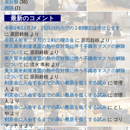
未分類
(36)
雑談
(1)
最新のコメント
令和4年12月24，25日の六小での２剣稽古は中止します。
に
原田鈴枝
より
令和４年８，９月の２剣の稽古会
に
原田鈴枝
より
東久留米剣連連盟の熱中症対策に伴う不織布マスクの解除
について
に
原田鈴枝
より
東久留米剣連連盟の熱中症対策に伴う不織布マスクの解除
について
に
清水 孝和
より
東久留米剣連連盟の熱中症対策に伴う不織布マスクの解除
について
に
原田鈴枝
より
剣友会に入会するまでの高い敷居を低くする試み
に
管理
人
より
剣友会に入会するまでの高い敷居を低くする試み
に
管理
人
より
剣友会に入会するまでの高い敷居を低くする試み
に
とし
や
より
剣友会に入会するまでの高い敷居を低くする試み
に
ゴリ
マッチョ
より