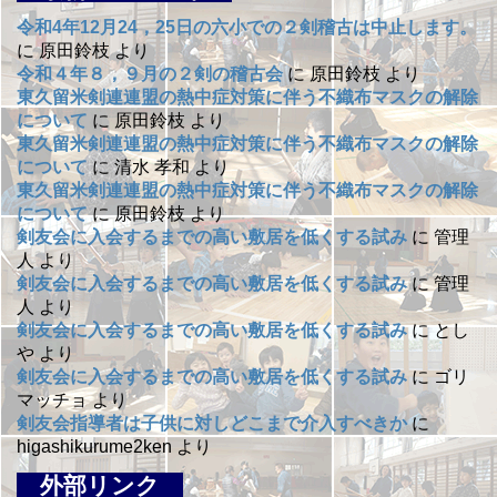
令和4年12月24，25日の六小での２剣稽古は中止します。
に
原田鈴枝
より
令和４年８，９月の２剣の稽古会
に
原田鈴枝
より
東久留米剣連連盟の熱中症対策に伴う不織布マスクの解除
について
に
原田鈴枝
より
東久留米剣連連盟の熱中症対策に伴う不織布マスクの解除
について
に
清水 孝和
より
東久留米剣連連盟の熱中症対策に伴う不織布マスクの解除
について
に
原田鈴枝
より
剣友会に入会するまでの高い敷居を低くする試み
に
管理
人
より
剣友会に入会するまでの高い敷居を低くする試み
に
管理
人
より
剣友会に入会するまでの高い敷居を低くする試み
に
とし
や
より
剣友会に入会するまでの高い敷居を低くする試み
に
ゴリ
マッチョ
より
剣友会指導者は子供に対しどこまで介入すべきか
に
higashikurume2ken
より
外部リンク