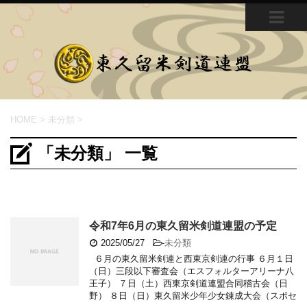
MEN
U
HOME
>
未分類
>
「未分類」 一覧
令和7年6月の東久留米剣道連盟の予定
2025/05/27
-
未分類
６月の東久留米剣連と西東京剣連の行事 ６月１日
（日）三段以下審査会（エスフォルターアリーナ八
王子） ７日（土）西東京剣道連盟合同稽古会（日
野） ８日（日）東久留米少年少女錬成大会（スポセ