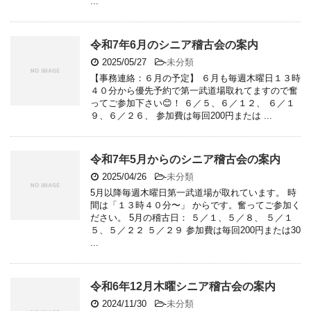
...
令和7年6月のシニア稽古会の案内
2025/05/27
-
未分類
【事務連絡：６月の予定】 ６月も毎週木曜日１３時
４０分から優先予約で第一武道場取れてますので奮
ってご参加下さい😊！ ６／５、６／１２、 ６／１
９、６／２６、 参加費は毎回200円または ...
令和7年5月からのシニア稽古会の案内
2025/04/26
-
未分類
5月以降毎週木曜日第一武道場が取れています。 時
間は「１３時４０分〜」 からです。奮ってご参加く
ださい。 5月の稽古日： ５／１、５／８、 ５／１
５、５／２２ ５／２９ 参加費は毎回200円または30
...
令和6年12月木曜シニア稽古会の案内
2024/11/30
-
未分類