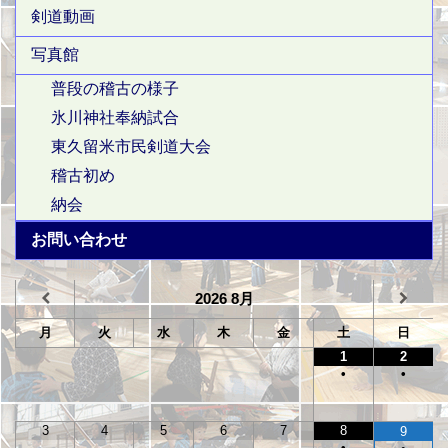
剣道動画
写真館
普段の稽古の様子
氷川神社奉納試合
東久留米市民剣道大会
稽古初め
納会
お問い合わせ
2026
8月
月
火
水
木
金
土
日
1
2
•
•
3
4
5
6
7
8
9
•