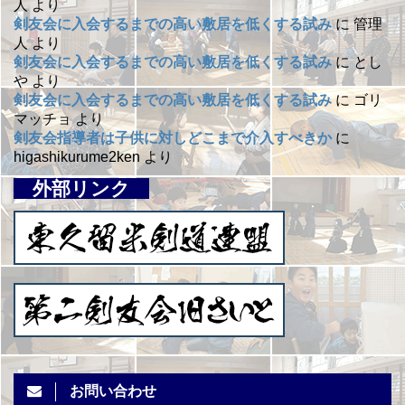
人
より
剣友会に入会するまでの高い敷居を低くする試み
に
管理
人
より
剣友会に入会するまでの高い敷居を低くする試み
に
とし
や
より
剣友会に入会するまでの高い敷居を低くする試み
に
ゴリ
マッチョ
より
剣友会指導者は子供に対しどこまで介入すべきか
に
higashikurume2ken
より
外部リンク
お問い合わせ