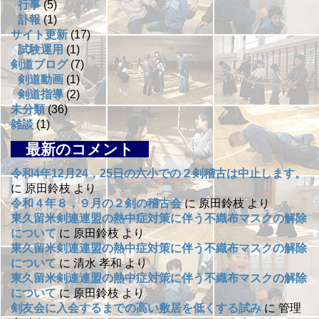
行事
(5)
訃報
(1)
サイト更新
(17)
試験運用
(1)
剣道ブログ
(7)
剣道動画
(1)
剣道指導
(2)
未分類
(36)
雑談
(1)
最新のコメント
令和4年12月24，25日の六小での２剣稽古は中止します。
に
原田鈴枝
より
令和４年８，９月の２剣の稽古会
に
原田鈴枝
より
東久留米剣連連盟の熱中症対策に伴う不織布マスクの解除
について
に
原田鈴枝
より
東久留米剣連連盟の熱中症対策に伴う不織布マスクの解除
について
に
清水 孝和
より
東久留米剣連連盟の熱中症対策に伴う不織布マスクの解除
について
に
原田鈴枝
より
剣友会に入会するまでの高い敷居を低くする試み
に
管理