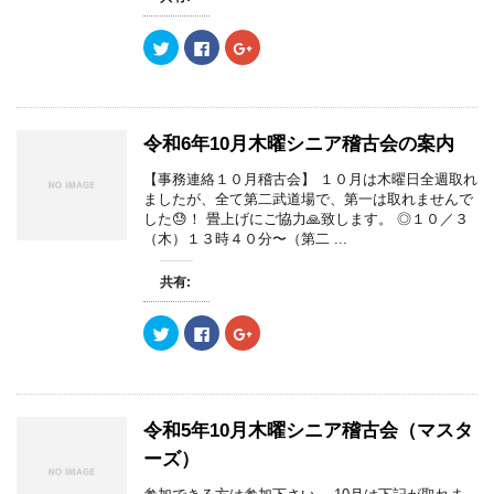
ン
だ
ン
ド
さ
ド
ウ
い
ウ
で
(
で
ク
F
ク
開
新
開
リ
a
リ
き
し
き
ッ
c
ッ
ま
い
ま
ク
e
ク
す
ウ
す
し
b
し
)
ィ
)
て
o
て
ン
T
o
G
ド
w
k
o
令和6年10月木曜シニア稽古会の案内
ウ
i
で
o
で
t
共
g
開
t
有
l
【事務連絡１０月稽古会】 １０月は木曜日全週取れ
き
e
す
e
ましたが、全て第二武道場で、第一は取れませんで
ま
r
る
+
す
で
に
で
した😓！ 畳上げにご協力🙏致します。 ◎１０／３
)
共
は
共
（木）１３時４０分〜（第二 ...
有
ク
有
(
リ
(
新
ッ
新
し
ク
し
共有:
い
し
い
ウ
て
ウ
ィ
く
ィ
ク
F
ク
ン
だ
ン
リ
a
リ
ド
さ
ド
ッ
c
ッ
ウ
い
ウ
ク
e
ク
で
(
で
し
b
し
開
新
開
て
o
て
き
し
き
T
o
G
ま
い
ま
w
k
o
令和5年10月木曜シニア稽古会（マスタ
す
ウ
す
i
で
o
)
ィ
)
t
共
g
ン
ーズ）
t
有
l
ド
e
す
e
ウ
r
る
+