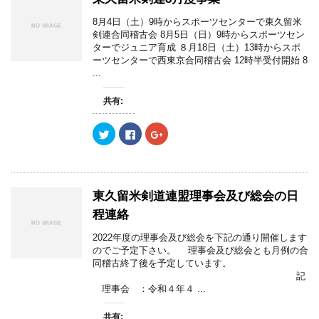
8月4日（土）9時からスポーツセンターで東久留米
剣連合同稽古会 8月5日（日）9時からスポーツセン
ターでジュニア育成 ８月18日（土）13時からスポ
ーツセンターで西東京合同稽古会 12時半受付開始 8
...
共有:
ク
F
ク
リ
a
リ
ッ
c
ッ
ク
e
ク
し
b
し
て
o
て
T
o
G
w
k
o
東久留米剣道連盟理事会及び総会の日
i
で
o
t
共
g
程連絡
t
有
l
e
す
e
r
る
+
2022年度の理事会及び総会を下記の通り開催します
で
に
で
のでご予定下さい。 理事会及び総会とも月例の合
共
は
共
有
ク
有
同稽古終了後を予定しています。
(
リ
(
記
新
ッ
新
し
ク
し
理事会 ：令和４年４ ...
い
し
い
ウ
て
ウ
ィ
く
ィ
共有: