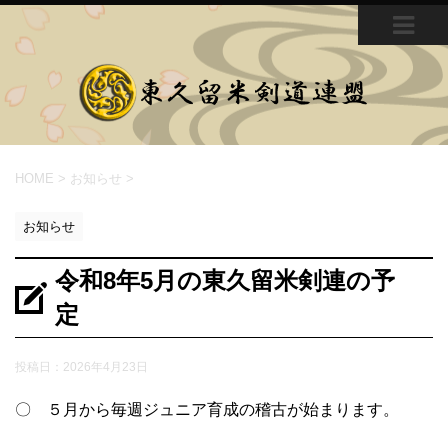
MEN
U
HOME
>
お知らせ
>
お知らせ
令和8年5月の東久留米剣連の予
定
投稿日：
2026年4月23日
〇 ５月から毎週ジュニア育成の稽古が始まります。