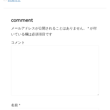
t
有
l
e
す
e
r
る
+
で
に
で
共
は
共
有
ク
有
comment
(
リ
(
新
ッ
新
し
ク
し
メールアドレスが公開されることはありません。
*
が付
い
し
い
ウ
て
ウ
いている欄は必須項目です
ィ
く
ィ
ン
だ
ン
ド
さ
ド
コメント
ウ
い
ウ
で
(
で
開
新
開
き
し
き
ま
い
ま
す
ウ
す
)
ィ
)
ン
ド
ウ
で
開
き
ま
す
)
名前
*