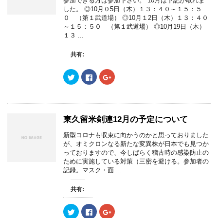
参加できる方は参加下さい。 10月は下記が取れま
で
で
に
で
開
した。 ◎10月０5日（木）１３：４０～１５：５
共
は
共
き
有
ク
有
０ （第１武道場） ◎10月１2日（木）１３：４０
ま
(
リ
(
す
～１５：５０ （第１武道場） ◎10月19日（木）
新
ッ
新
)
し
ク
し
１３ ...
い
し
い
ウ
て
ウ
ィ
く
ィ
共有:
ン
だ
ン
ド
さ
ド
ウ
い
ウ
で
(
で
ク
F
ク
開
新
開
リ
a
リ
き
し
き
ッ
c
ッ
ま
い
ま
ク
e
ク
す
ウ
す
し
b
し
)
ィ
)
て
o
て
ン
T
o
G
ド
w
k
o
東久留米剣連12月の予定について
ウ
i
で
o
で
t
共
g
開
t
有
l
新型コロナも収束に向かうのかと思っておりました
き
e
す
e
が、オミクロンなる新たな変異株が日本でも見つか
ま
r
る
+
す
で
に
で
っておりますので、今しばらく稽古時の感染防止の
)
共
は
共
ために実施している対策（三密を避ける。参加者の
有
ク
有
(
リ
(
記録。マスク・面 ...
新
ッ
新
し
ク
し
い
し
い
共有:
ウ
て
ウ
ィ
く
ィ
ン
だ
ン
ド
さ
ド
ク
F
ク
ウ
い
ウ
リ
a
リ