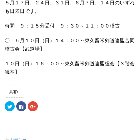
５月１７日、２４日、３１日、６月７日、１４日のいずれ
も日曜日です。
時間 ９：１５分受付 ９：３０～１１：００稽古
〇 ５月１０日（日）１４：００～東久留米剣道連盟合同
稽古会【武道場】
１０日（日）１６：００～東久留米剣道連盟総会【３階会
議室】
共有:
ク
F
ク
リ
a
リ
ッ
c
ッ
ク
e
ク
し
b
し
て
o
て
T
o
G
w
k
o
i
で
o
t
共
g
-
お知らせ