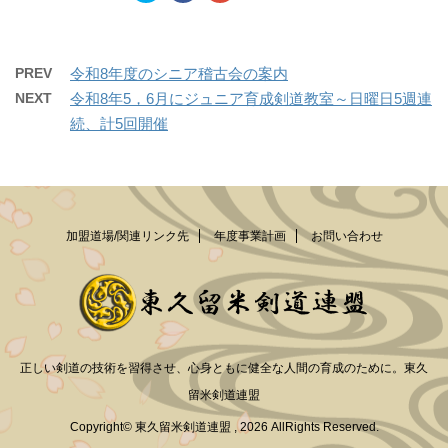
で
(
で
ッ
c
ッ
開
新
開
ク
e
ク
き
し
き
し
b
し
ま
い
ま
て
o
て
す
ウ
す
T
o
G
)
ィ
)
w
k
o
PREV
令和8年度のシニア稽古会の案内
ン
i
で
o
ド
t
共
g
NEXT
令和8年5，6月にジュニア育成剣道教室～日曜日5週連
ウ
t
有
l
で
e
す
e
続、計5回開催
開
r
る
+
き
で
に
で
ま
共
は
共
す
有
ク
有
)
(
リ
(
新
ッ
新
し
ク
し
い
し
い
ウ
て
ウ
ィ
く
ィ
加盟道場/関連リンク先
年度事業計画
お問い合わせ
ン
だ
ン
ド
さ
ド
ウ
い
ウ
で
(
で
開
新
開
き
し
き
ま
い
ま
す
ウ
す
)
ィ
)
ン
正しい剣道の技術を習得させ、心身ともに健全な人間の育成のために。東久
ド
ウ
で
留米剣道連盟
開
き
Copyright© 東久留米剣道連盟 , 2026 AllRights Reserved.
ま
す